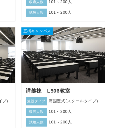
101～200人
収容人数
101～200人
試験人数
五橋キャンパス
講義棟 L506教室
イプ)
席固定式(スクールタイプ)
施設タイプ
101～200人
収容人数
101～200人
試験人数