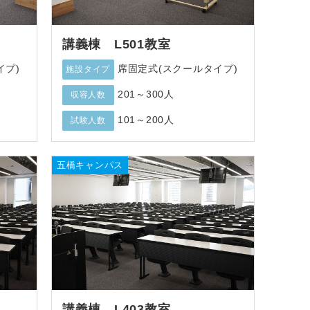
講義棟 L501教室
イプ)
席固定式(スクールタイプ)
施設タイプ
201～300人
収容人数
101～200人
試験人数
五橋キャンパス
講義棟 L403教室