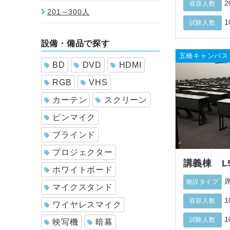
2
収容人数
201～300人
1
試験人数
設備・備品で探す
五橋キャンパス
BD
DVD
HDMI
RGB
VHS
カーテン
スクリーン
ピンマイク
ブラインド
プロジェクター
講義棟 L
ホワイトボード
施設タイプ
マイクスタンド
1
収容人数
ワイヤレスマイク
1
試験人数
映写機
暗幕