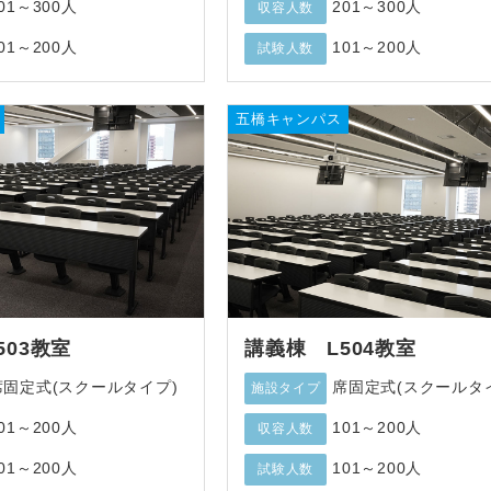
01～300人
201～300人
収容人数
01～200人
101～200人
試験人数
五橋キャンパス
503教室
講義棟 L504教室
席固定式(スクールタイプ)
席固定式(スクールタ
施設タイプ
01～200人
101～200人
収容人数
01～200人
101～200人
試験人数