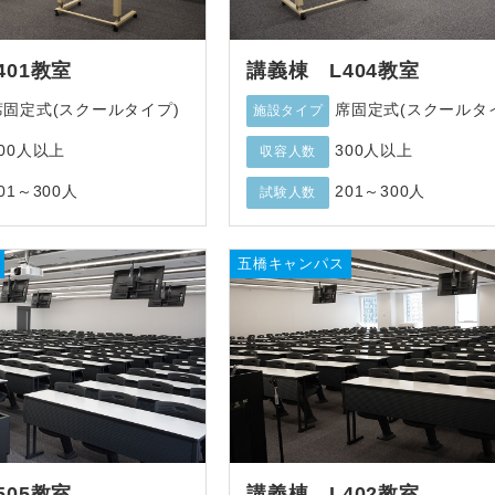
401教室
講義棟 L404教室
席固定式(スクールタイプ)
席固定式(スクールタ
施設タイプ
300人以上
300人以上
収容人数
01～300人
201～300人
試験人数
五橋キャンパス
505教室
講義棟 L402教室