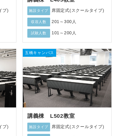
イプ)
席固定式(スクールタイプ)
施設タイプ
201～300人
収容人数
101～200人
試験人数
五橋キャンパス
講義棟 L502教室
イプ)
席固定式(スクールタイプ)
施設タイプ