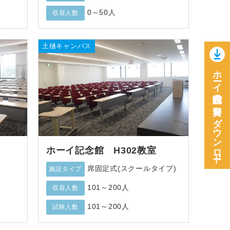
0～50人
収容人数
土樋キャンパス
ホーイ記念館の資料をダウンロー
ホーイ記念館 H302教室
ド
席固定式(スクールタイプ)
施設タイプ
101～200人
収容人数
101～200人
試験人数