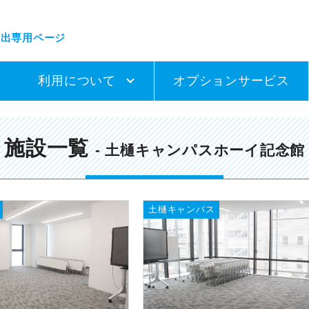
貸出専用ページ
利用について
オプションサービス
施設一覧
- 土樋キャンパスホーイ記念館
土樋キャンパス