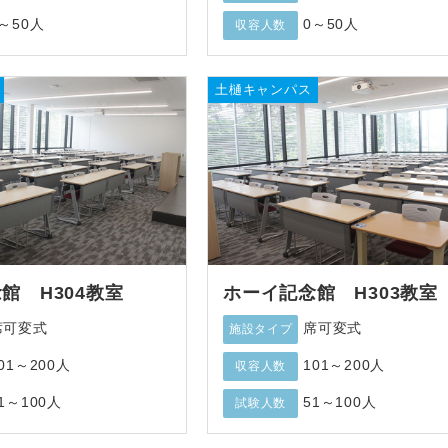
～50人
0～50人
収容人数
土樋キャンパス
館 H304教室
ホーイ記念館 H303教室
席可変式
席可変式
施設タイプ
01～200人
101～200人
収容人数
1～100人
51～100人
試験人数