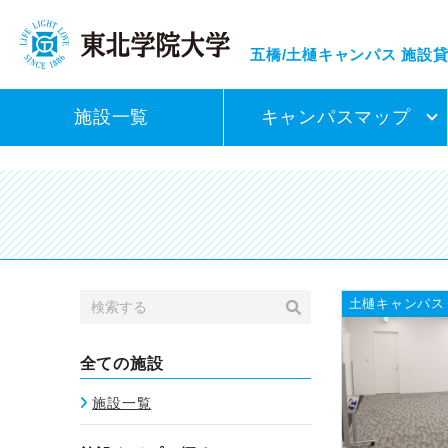
五橋/土樋キャンパス
施設
施設一覧
キャンパスマップ
土樋キャンパス
全ての施設
施設一覧