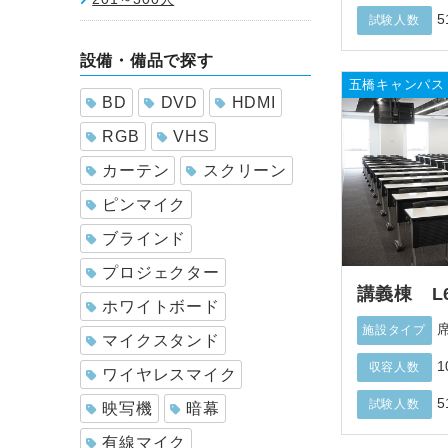
5
試験人数
設備・備品で探す
五橋キャンパス
BD
DVD
HDMI
RGB
VHS
カーテン
スクリーン
ピンマイク
ブラインド
プロジェクター
講義棟 L
ホワイトボード
施設タイプ
マイクスタンド
1
収容人数
ワイヤレスマイク
5
試験人数
映写機
暗幕
有線マイク