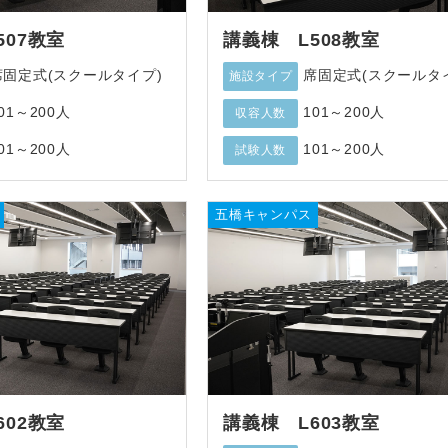
507教室
講義棟 L508教室
席固定式(スクールタイプ)
席固定式(スクールタ
施設タイプ
01～200人
101～200人
収容人数
01～200人
101～200人
試験人数
五橋キャンパス
602教室
講義棟 L603教室