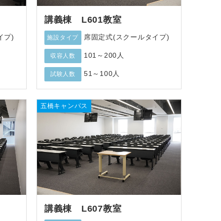
講義棟 L601教室
イプ)
席固定式(スクールタイプ)
施設タイプ
101～200人
収容人数
51～100人
試験人数
五橋キャンパス
講義棟 L607教室