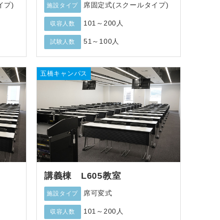
イプ)
席固定式(スクールタイプ)
施設タイプ
101～200人
収容人数
51～100人
試験人数
五橋キャンパス
講義棟 L605教室
席可変式
施設タイプ
101～200人
収容人数