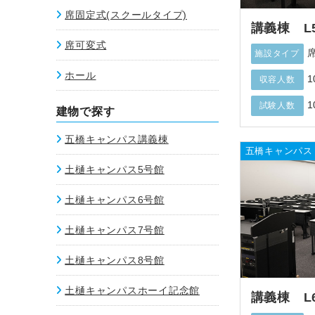
席固定式(スクールタイプ)
講義棟 L
席可変式
施設タイプ
ホール
1
収容人数
1
試験人数
建物で探す
五橋キャンパス講義棟
五橋キャンパス
土樋キャンパス5号館
土樋キャンパス6号館
土樋キャンパス7号館
土樋キャンパス8号館
土樋キャンパスホーイ記念館
講義棟 L