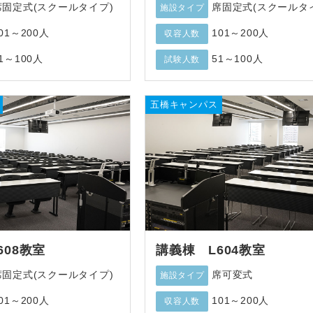
席固定式(スクールタイプ)
席固定式(スクールタ
施設タイプ
01～200人
101～200人
収容人数
1～100人
51～100人
試験人数
五橋キャンパス
608教室
講義棟 L604教室
席固定式(スクールタイプ)
席可変式
施設タイプ
01～200人
101～200人
収容人数