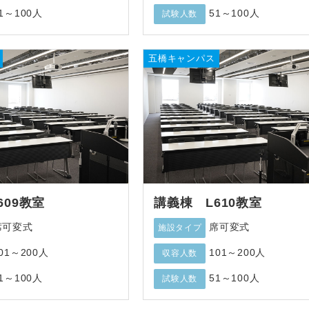
1～100人
51～100人
試験人数
五橋キャンパス
609教室
講義棟 L610教室
席可変式
席可変式
施設タイプ
01～200人
101～200人
収容人数
1～100人
51～100人
試験人数