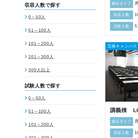
施設タイプ
収容人数で探す
1
収容人数
0～50人
5
試験人数
51～100人
101～200人
五橋キャンパス
201～300人
300人以上
試験人数で探す
0～50人
講義棟 L
51～100人
施設タイプ
101～200人
1
収容人数
201～300人