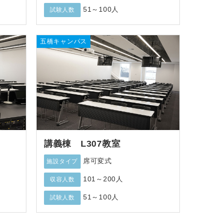
51～100人
試験人数
五橋キャンパス
講義棟 L307教室
席可変式
施設タイプ
101～200人
収容人数
51～100人
試験人数