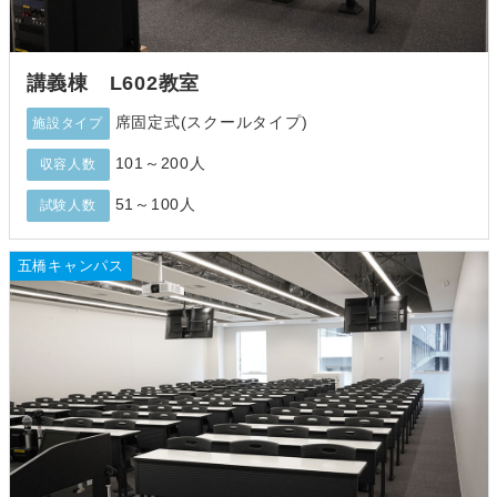
講義棟 L602教室
席固定式(スクールタイプ)
施設タイプ
101～200人
収容人数
51～100人
試験人数
五橋キャンパス