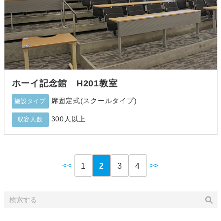
ホーイ記念館 H201教室
席固定式(スクールタイプ)
施設タイプ
300人以上
収容人数
<<
>>
1
2
3
4