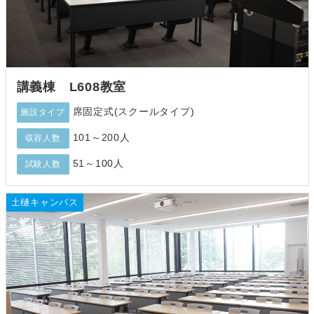
講義棟 L608教室
席固定式(スクールタイプ)
施設タイプ
101～200人
収容人数
51～100人
試験人数
土樋キャンパス