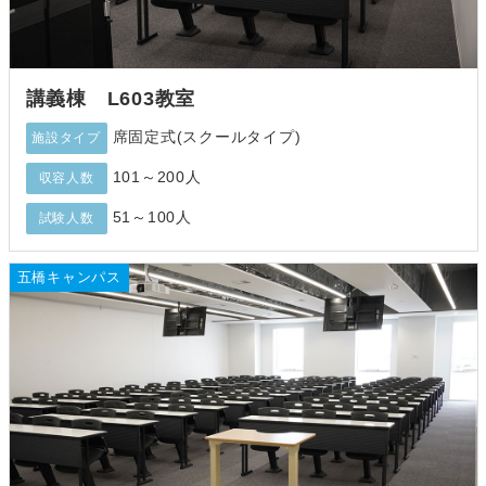
講義棟 L603教室
席固定式(スクールタイプ)
施設タイプ
101～200人
収容人数
51～100人
試験人数
五橋キャンパス