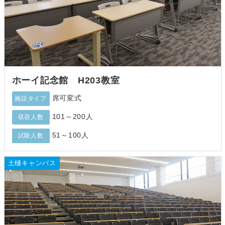
ホーイ記念館 H203教室
席可変式
施設タイプ
101～200人
収容人数
51～100人
試験人数
土樋キャンパス