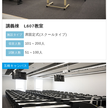
講義棟 L607教室
席固定式(スクールタイプ)
施設タイプ
101～200人
収容人数
51～100人
試験人数
五橋キャンパス