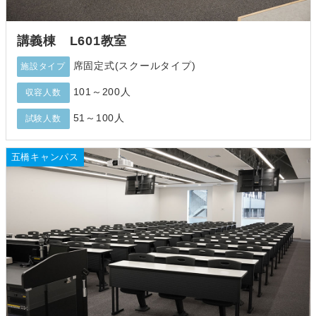
講義棟 L601教室
席固定式(スクールタイプ)
施設タイプ
101～200人
収容人数
51～100人
試験人数
五橋キャンパス