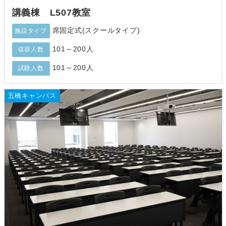
講義棟 L507教室
席固定式(スクールタイプ)
施設タイプ
101～200人
収容人数
101～200人
試験人数
五橋キャンパス