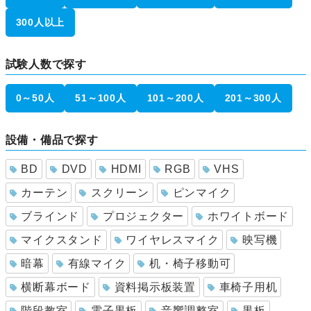
300人以上
試験人数で探す
0～50人
51～100人
101～200人
201～300人
設備・備品で探す
BD
DVD
HDMI
RGB
VHS
カーテン
スクリーン
ピンマイク
ブラインド
プロジェクター
ホワイトボード
マイクスタンド
ワイヤレスマイク
映写機
暗幕
有線マイク
机・椅子移動可
横断幕ボード
資料掲示板装置
車椅子用机
階段教室
電子黒板
音響調整室
黒板