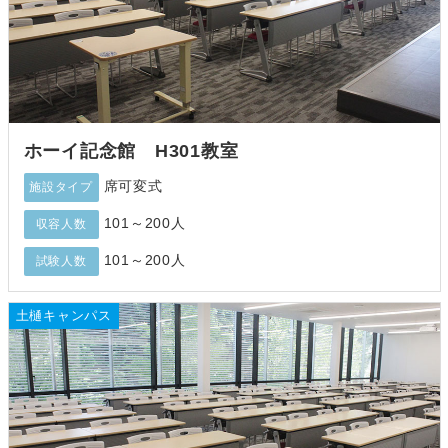
ホーイ記念館 H301教室
席可変式
施設タイプ
101～200人
収容人数
101～200人
試験人数
土樋キャンパス