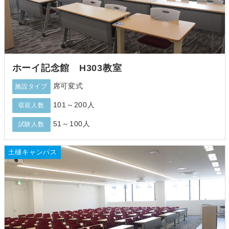
ホーイ記念館 H303教室
席可変式
施設タイプ
101～200人
収容人数
51～100人
試験人数
土樋キャンパス