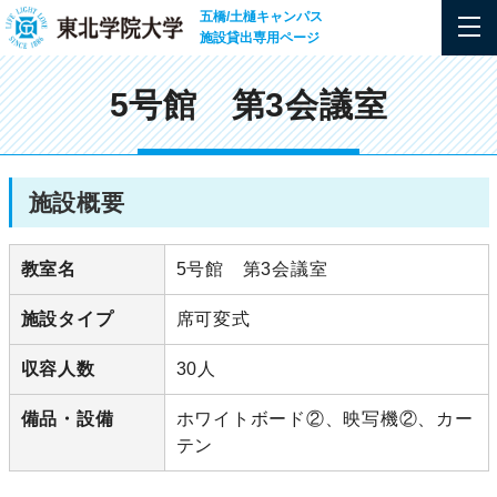
五橋/土樋キャンパス
施設貸出専用ページ
5号館 第3会議室
施設概要
教室名
5号館 第3会議室
施設タイプ
席可変式
収容人数
30人
備品・設備
ホワイトボード②、映写機②、カー
テン