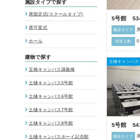
施設タイプで探す
席固定式(スクールタイプ)
5号館 53
席可変式
施設タイプ
ホール
0
収容人数
建物で探す
土樋キャンパス
五橋キャンパス講義棟
土樋キャンパス5号館
土樋キャンパス6号館
土樋キャンパス7号館
土樋キャンパス8号館
5号館 54
土樋キャンパスホーイ記念館
施設タイプ