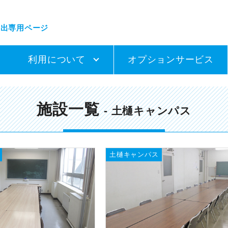
貸出専用ページ
利用について
オプションサービス
施設一覧
- 土樋キャンパス
土樋キャンパス