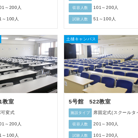
01～200人
101～200人
収容人数
1～100人
51～100人
試験人数
土樋キャンパス
1教室
5号館 522教室
席可変式
席固定式(スクールタ
施設タイプ
01～200人
201～300人
収容人数
1～100人
101～200人
試験人数