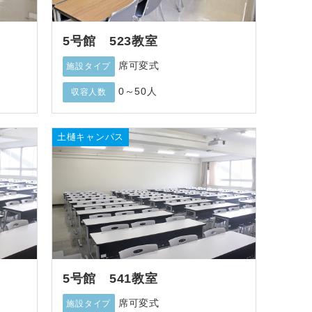
5号館 523教室
席可変式
施設タイプ
0～50人
収容人数
土樋キャンパス
5号館 541教室
席可変式
施設タイプ