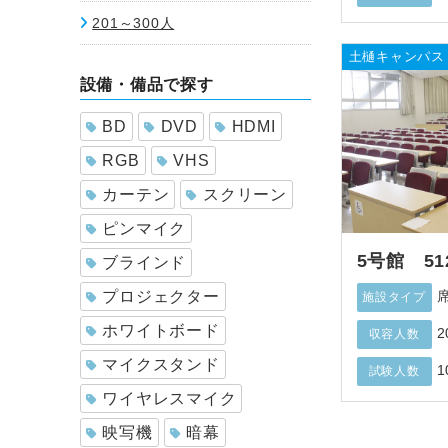
201～300人
土樋キャンパス
設備・備品で探す
BD
DVD
HDMI
RGB
VHS
カーテン
スクリーン
ピンマイク
5号館 51
ブラインド
プロジェクター
施設タイプ
ホワイトボード
2
収容人数
マイクスタンド
1
試験人数
ワイヤレスマイク
映写機
暗幕