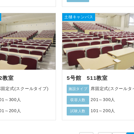
土樋キャンパス
2教室
5号館 511教室
席固定式(スクールタイプ)
席固定式(スクールタ
施設タイプ
01～300人
201～300人
収容人数
01～200人
101～200人
試験人数