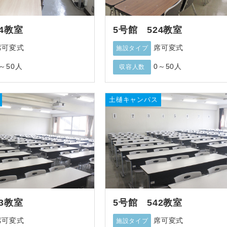
4教室
5号館 524教室
席可変式
席可変式
施設タイプ
～50人
0～50人
収容人数
土樋キャンパス
3教室
5号館 542教室
席可変式
席可変式
施設タイプ