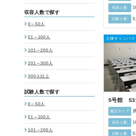
1
収容人数
収容人数で探す
5
試験人数
0～50人
51～100人
土樋キャンパス
101～200人
201～300人
300人以上
試験人数で探す
5号館 53
0～50人
施設タイプ
51～100人
1
収容人数
101～200人
5
試験人数