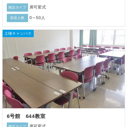
席可変式
施設タイプ
0～50人
収容人数
土樋キャンパス
6号館 644教室
席可変式
施設タイプ