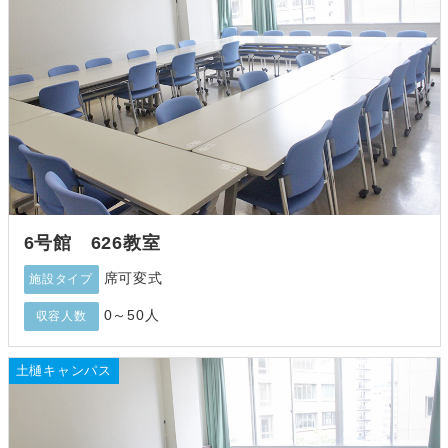
6号館 626教室
席可変式
施設タイプ
0～50人
収容人数
土樋キャンパス