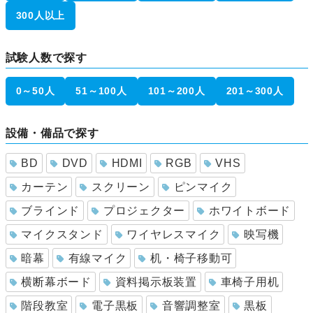
300人以上
試験人数で探す
0～50人
51～100人
101～200人
201～300人
設備・備品で探す
BD
DVD
HDMI
RGB
VHS
カーテン
スクリーン
ピンマイク
ブラインド
プロジェクター
ホワイトボード
マイクスタンド
ワイヤレスマイク
映写機
暗幕
有線マイク
机・椅子移動可
横断幕ボード
資料掲示板装置
車椅子用机
階段教室
電子黒板
音響調整室
黒板