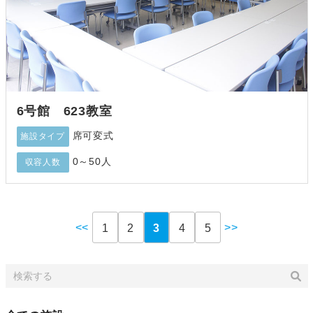
6号館 623教室
席可変式
施設タイプ
0～50人
収容人数
<<
>>
1
2
3
4
5