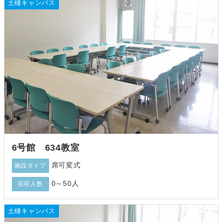
土樋キャンパス
6号館 634教室
席可変式
施設タイプ
0～50人
収容人数
土樋キャンパス