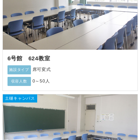
6号館 624教室
席可変式
施設タイプ
0～50人
収容人数
土樋キャンパス