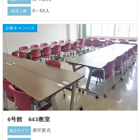
0～50人
収容人数
土樋キャンパス
6号館 643教室
席可変式
施設タイプ