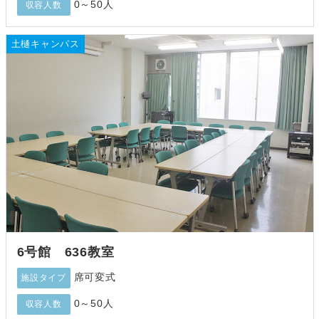
0～50人
収容人数
土樋キャンパス
6号館 636教室
席可変式
施設タイプ
0～50人
収容人数