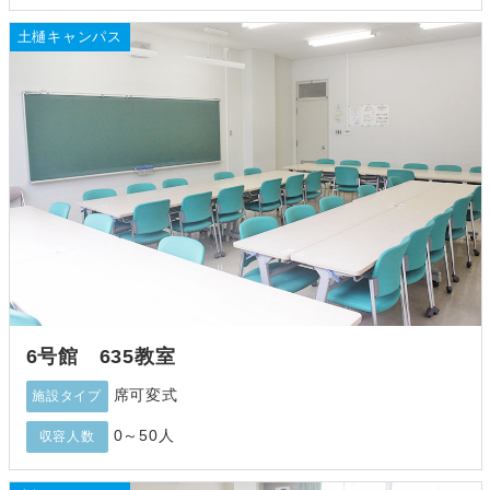
土樋キャンパス
6号館 635教室
席可変式
施設タイプ
0～50人
収容人数